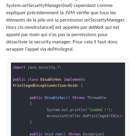
System.setSecurityManager(null)
cependant comme
expliquer précédemment la JVM vérifie que tous les
éléments de la pile ont la permission
setSecurityManager
.
Hors cls.newInstance() est appelée par
doWork
qui est
appelé par
main
qui n’as pas la permissions pour
désactiver le security manager. Pour cela il faut donc
wrapper l’appel via
doPrivileged
.
import
 java.security.*;

public
class
DisableSec
implements
PrivilegedExceptionAction
<
Void
> 
{

public
DisableSec
()
throws
 Throwable

{

		System.out.println(
"loaded !"
);

		AccessController.doPrivileged(
this
);

	}

public
 Void 
run
()
throws
 Exception
{
