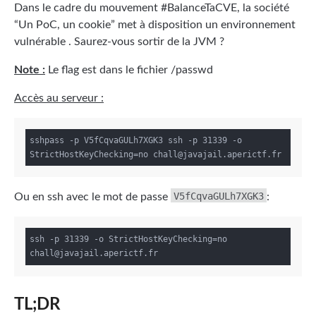
Dans le cadre du mouvement #BalanceTaCVE, la société
“Un PoC, un cookie” met à disposition un environnement
vulnérable . Saurez-vous sortir de la JVM ?
Note :
Le flag est dans le fichier /passwd
Accès au serveur :
sshpass -p V5fCqvaGULh7XGK3 ssh -p 31339 -o 
V5fCqvaGULh7XGK3
Ou en ssh avec le mot de passe
:
ssh -p 31339 -o StrictHostKeyChecking=no 
TL;DR