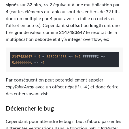
signés
sur
32
bits, << 2 équivaut à une multiplication par
4 (car les éléments du tableau sont des entiers de 32 bits
donc on multiplie par 4 pour avoir la taille en octets et
l’offset en octets). Cependant si
offset
ou
length
ont une
très grande valeur comme
2147483647
le résultat de la
multiplication déborde et il y’a integer overflow, ex:
2147483647
 * 
4
 = 
8589934588
 => 
0x1
 FFFFFFFC => 
0xFFFFFFFC
 => -
4
Par conséquent on peut potentiellement appeler
copyToIntArray
avec un offset négatif ( -4 ) et donc écrire
des entiers avant
dst
.
Déclencher le bug
Cependant pour atteindre le bug il faut d’abord passer les
différentes vérifications dans la fonction
public IntBuffer