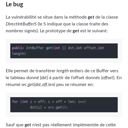
Le bug
La vulnérabilité se situe dans la méthode
get
de la classe
DirectIntBufferS
(le S indique que la classe traite des
nombres signés). Le prototype de
get
est le suivant:
public
 IntBuffer 
get
(
int
 [] dst,
int
 offset,
int
length)
Elle permet de transférer
length
entiers de ce Buffer vers
le tableau donné (
dst
) à partir de l’offset donnés (
offset
). En
résumé
src.get(dst,off,len)
peu se résumer en:
for
 (
int
 i = off; i < off + len; i++)

Sauf que
get
n’est pas réellement implémentée de cette