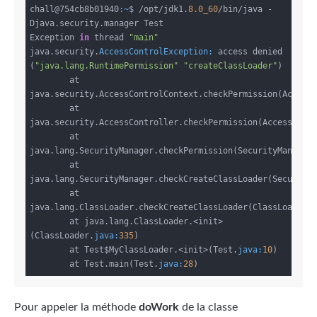
chall@754cb8b01940
:~
$ /opt/jdk1.
8.0_60
/bin/java -
Djava.security.manager Test

Exception 
in
 thread 
"main"
java.security.
AccessControlException:
 access denied 
(
"java.lang.RuntimePermission"
"createClassLoader"
)

        at 
java.security.AccessControlContext.checkPermission(Access
        at 
java.security.AccessController.checkPermission(AccessCont
        at 
java.lang.SecurityManager.checkPermission(SecurityManager
        at 
java.lang.SecurityManager.checkCreateClassLoader(Security
        at 
java.lang.ClassLoader.checkCreateClassLoader(ClassLoader.
        at java.lang.ClassLoader.<init>
(ClassLoader.
java:
335
)

        at Test$MyClassLoader.<init>(Test.
java:
10
)

        at Test.main(Test.
java:
28
Pour appeler la méthode
doWork
de la classe