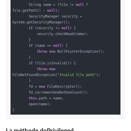
    	String name = (file != 
null
 ? 
file.getPath() : 
null
);

    	SecurityManager security = 
System.getSecurityManager();

if
 (security != 
null
) {

            security.checkRead(name);

        }

if
 (name == 
null
) {

throw
new
 NullPointerException();

        }

if
 (file.isInvalid()) {

throw
new
FileNotFoundException(
"Invalid file path"
);

        }

    	fd = 
new
 FileDescriptor();

    	fd.incrementAndGetUseCount();

this
.path = name;

    	open(name);

La méthode doPrivileged