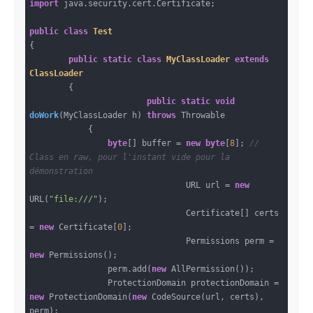
import
 java.security.cert.Certificate;

public
class
Test
{

public
static
class
MyClassLoader
extends
ClassLoader
{

public
static
void
doWork
(MyClassLoader h)
throws
 Throwable

{

byte
[] buffer = 
new
byte
[
8
]; 
// 
Class en raw, pour l'instant vide pour la 
démonstration
				URL url = 
new
URL(
"file:///"
);

				Certificate[] certs 
= 
new
 Certificate[
0
];

				Permissions perm = 
new
 Permissions();

                perm.add(
new
 AllPermission());

               	ProtectionDomain protectionDomain = 
new
 ProtectionDomain(
new
 CodeSource(url, certs), 
perm);
