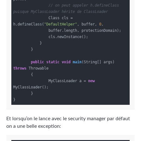
// on peut appeler h.defineClass 
puisque MyClassLoader hérite de ClassLoader
                Class cls = 
h.defineClass(
"DefaultHelper"
, buffer, 
0
,

                buffer.length, protectionDomain);

               	cls.newInstance();

            }

        }

public
static
void
main
(String[] args)
throws
 Throwable

{

                MyClassLoader a = 
new
MyClassLoader();

        }

Et lorsqu’on le lance avec le security manager par défaut
on a une belle exception: