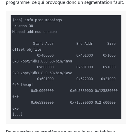
programme, ce qui provoque donc un segmentation fault.
(gdb) info proc mappings

process 30

Mapped address spaces:

          Start Addr           End Addr       Size     
Offset objfile

            0x400000           0x401000     0x1000        
0x0 /opt/jdk1.8.0_60/bin/java

            0x600000           0x601000     0x1000        
0x0 /opt/jdk1.8.0_60/bin/java

            0x601000           0x622000    0x21000        
0x0 [heap]

         0x5c0000000        0x6e5880000 0x125880000        
0x0 

         0x6e5880000        0x715580000 0x2fd00000        
0x0 
