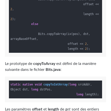
                                          offset << 
2
,

                                          length << 
2
);

else
                Bits.copyToArray(ix(pos), dst, 
arrayBaseOffset,

                                 offset << 
2
,

                                 length << 
2
Le prototype de
copyToArray
est défini de la manière
suivante dans le fichier
Bits.java
:
static
native
void
copyToIntArray
(
long
 srcAddr, 
Object dst, 
long
 dstPos,

long
 length)
Les paramètres
offset
et
length
de
get
sont des entiers