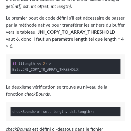
get(int[] dst, int offset, int length)
.
Le premier bout de code défini s’il est nécessaire de passer
par la méthode native pour transférer les entiers du buffer
vers le tableau.
JNI_COPY_TO_ARRAY_THRESHOLD
vaut 6, donc il faut un paramètre
length
tel que length * 4
> 6.
if
 ((length << 
2
) > 
La deuxième vérification se trouve au niveau de la
fonction
checkBounds
.
checkBounds
est défini ci-dessous dans le fichier