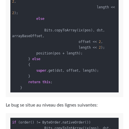
2
,

                                          length << 
2
);

else
                Bits.copyToArray(ix(pos), dst, 
arrayBaseOffset,

                                 offset << 
2
,

                                 length << 
2
);

            position(pos + length);

        } 
else
        {

super
.get(dst, offset, length);

        }

return
this
;

Le bug se situe au niveau des lignes suivantes:
if
 (order() != ByteOrder.nativeOrder())

                Bits.copyToIntArray(ix(pos), dst,
