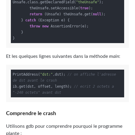
Unsafe.class.getDeclaredField(
"theUnsafe"
);

        theUnsafe.setAccessible(
true
);

return
 (Unsafe) theUnsafe.get(
null
);

    } 
catch
 (Exception e) {

throw
new
 AssertionError(e);

    }

Et les quelques lignes suivantes dans la méthode
main
:
PrintAddress(
"dst:"
,dst); 
// on affiche l'adresse 
de dst avant le crash
ib.get(dst, offset, length); 
// ecrit 2 octets a 
"-240 octets" avant dst 
Comprendre le crash
Utilisons gdb pour comprendre pourquoi le programme
plante :