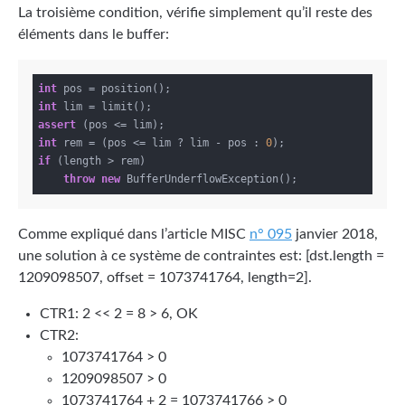
La troisième condition, vérifie simplement qu’il reste des
éléments dans le buffer:
int
int
assert
int
 rem = (pos <= lim ? lim - pos : 
0
if
 (length > rem)

throw
new
Comme expliqué dans l’article MISC
n° 095
janvier 2018,
une solution à ce système de contraintes est: [dst.length =
1209098507, offset = 1073741764, length=2].
CTR1: 2 << 2 = 8 > 6, OK
CTR2:
1073741764 > 0
1209098507 > 0
1073741764 + 2 = 1073741766 > 0