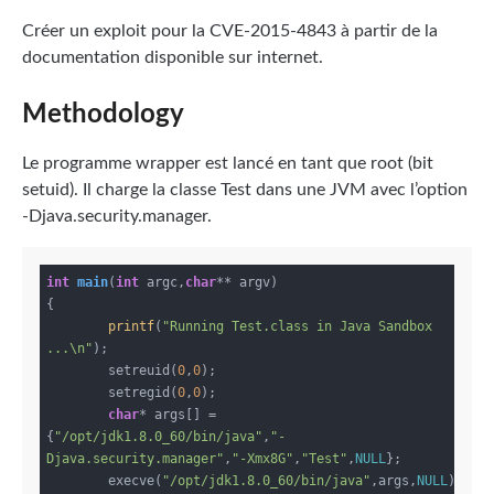
Créer un exploit pour la CVE-2015-4843 à partir de la
documentation disponible sur internet.
Methodology
Le programme wrapper est lancé en tant que root (bit
setuid). Il charge la classe Test dans une JVM avec l’option
-Djava.security.manager.
int
main
(
int
 argc,
char
** argv)
{

printf
(
"Running Test.class in Java Sandbox 
...\n"
);

	setreuid(
0
,
0
);

	setregid(
0
,
0
);

char
* args[] = 
{
"/opt/jdk1.8.0_60/bin/java"
,
"-
Djava.security.manager"
,
"-Xmx8G"
,
"Test"
,
NULL
};

	execve(
"/opt/jdk1.8.0_60/bin/java"
,args,
NULL
);
