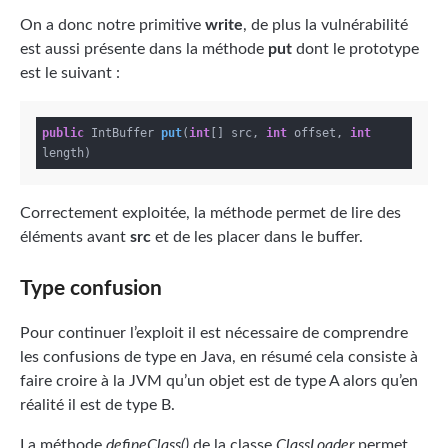
On a donc notre primitive
write
, de plus la vulnérabilité
est aussi présente dans la méthode
put
dont le prototype
est le suivant :
public
 IntBuffer 
put
(
int
[] src, 
int
 offset, 
int
length)
Correctement exploitée, la méthode permet de lire des
éléments avant
src
et de les placer dans le buffer.
Type confusion
Pour continuer l’exploit il est nécessaire de comprendre
les confusions de type en Java, en résumé cela consiste à
faire croire à la JVM qu’un objet est de type A alors qu’en
réalité il est de type B.
La méthode
defineClass()
de la classe
ClassLoader
permet