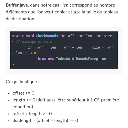
Buffer.java
, dans notre cas :
len
correspond au nombre
d’éléments que l’on veut copier et
size
la taille du tableau
de destination.
static
void
checkBounds
(
int
 off, 
int
 len, 
int
 size)
{ 
// package-private
if
 ((off | len | (off + len) | (size - (off 
+ len))) < 
0
)

throw
new
 IndexOutOfBoundsException();

Ce qui implique :
offset >= 0
length >= 0 (doit aussi être supérieur à 1 Cf. première
condition)
offset + length >= 0
dst.length - (offset + length) >= 0