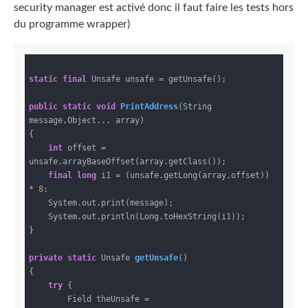
security manager est activé donc il faut faire les tests hors
du programme wrapper)
static
final
 Unsafe unsafe = getUnsafe();

public
static
void
PrintAddress
(String 
message,Object... array)
{

int
 offset = 
unsafe.arrayBaseOffset(array.getClass());

final
long
 i1 = (unsafe.getLong(array,offset)) 
* 
8
;

    System.out.print(message);

    System.out.println(Long.toHexString(i1));

}

private
static
 Unsafe 
getUnsafe
()
{

try
 {

        Field theUnsafe = 