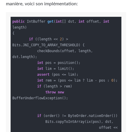
manière, voici son implémentation:
public
 IntBuffer 
get
(
int
[] dst, 
int
 offset, 
int
length)
{

if
 ((length << 
2
) > 
Bits.JNI_COPY_TO_ARRAY_THRESHOLD) {

            checkBounds(offset, length, 
dst.length);

int
 pos = position();

int
 lim = limit();

assert
 (pos <= lim);

int
 rem = (pos <= lim ? lim - pos : 
0
);

if
 (length > rem)

throw
new
BufferUnderflowException();

if
 (order() != ByteOrder.nativeOrder())

                Bits.copyToIntArray(ix(pos), dst,

                                          offset << 