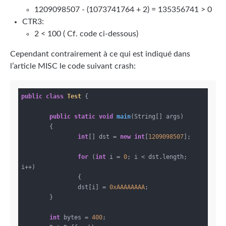
1209098507 - (1073741764 + 2) = 135356741 > 0
CTR3:
2 < 100 ( Cf. code ci-dessous)
Cependant contrairement à ce qui est indiqué dans
l’article MISC le code suivant crash:
public
class
Test
{

public
static
void
main
(String[] args)
{

int
[] dst = 
new
int
[
1209098507
];

for
 (
int
 i = 
0
; i < dst.length; 
i++)

		{

        	dst[i] = 
0xAAAAAAAA
;

        }

int
 bytes = 
400
;
