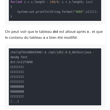
for
(
int
 i = x.length - 
240
/
4
; i < x.length; i++)

{

    System.out.println(String.format(
"%08X"
,x[i]));

On peut voir que le tableau
dst
est alloué après
x
, et que
le contenu du tableau
x
a bien été modifié:
chall@754cb8b01940:~$ /opt/jdk1.8.0_60/bin/java -
Xmx8g Test

dst:5c21f3690

CCCCCCCC

CCCCCCCC

CCCCCCCC

CCCCCCCC

BBBBBBBB

BBBBBBBB

CCCCCCCC
