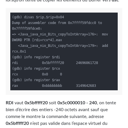
(gdb) disas $rip,$rip+0x04

Dump of assembler code from 0x7ffff59fdcc0 to 
0x7ffff59fdce0:

=> <Java_java_nio_Bits_copyToIntArray+176>:  mov    
DWORD PTR [rdi+rcx*4],eax

   <Java_java_nio_Bits_copyToIntArray+179>:  add    
rcx,0x1

(gdb) info register $rdi

rdi            0x5bfffff20      24696061728

(gdb) info register $rcx

rcx            0x0      0

(gdb) info register $rax

RDI
vaut
0x5bfffff20
soit
0x5c0000010 - 240
, on tente
bien d’écrire des entiers -240 octets avant sauf que
comme le montre la commande suivante, adresse
0x5bfffff20
n’est pas valide dans l’espace virtuel du