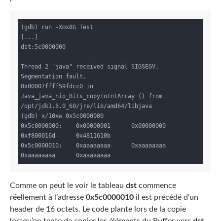
(gdb) run -Xmx8G Test

[...]

dst:5c0000000

Thread 2 "java" received signal SIGSEGV, 
Segmentation fault.

0x00007ffff59fdcc0 in 
Java_java_nio_Bits_copyToIntArray () from 
/opt/jdk1.8.0_60/jre/lib/amd64/libjava

(gdb) x/10xw 0x5c0000000

0x5c0000000:    0x00000001      0x00000000      
0xf800016d      0x4811610b

0x5c0000010:    0xaaaaaaaa      0xaaaaaaaa      
Comme on peut le voir le tableau
dst
commence
réellement à l’adresse
0x5c0000010
il est précédé d’un
header de 16 octets. Le code plante lors de la copie
lorsqu’on tente de copier les éléments du Buffer vers
dst
.